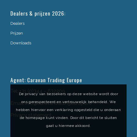
Dealers & prijzen 2026:
Dealers
Prijzen
Downloads
Agent: Caravan Trading Europe
Tel:
+31 (0)344 – 632209
De privacy van bezoekers op deze website wordt door
ons gerespecteerd en vertrouwelijk behandeld. We
Email:
info@caravantradingeurope.nl
hebben hiervoor een verklaring opgesteld die u onderaan
Privacy statement
de homepage kunt vinden. Door dit bericht te sluiten
gaat u hiermee akkoord.