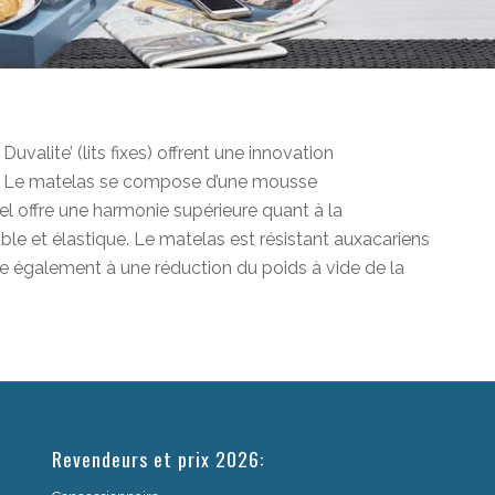
Duvalite’ (lits fixes) offrent une innovation
re. Le matelas se compose d’une mousse
l offre une harmonie supérieure quant à la
able et élastique. Le matelas est résistant auxacariens
ue également à une réduction du poids à vide de la
Revendeurs et prix 2026: